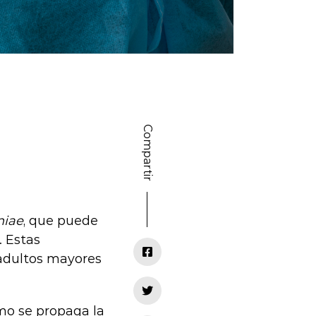
Compartir
niae
, que puede
. Estas
adultos mayores
mo se propaga la