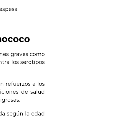
 espesa,
mococo
ones graves como
tra los serotipos
n refuerzos a los
iciones de salud
igrosas.
da según la edad