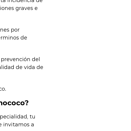
ta incidencia de
iones graves e
ones por
érminos de
 prevención del
lidad de vida de
co.
mococo?
pecialidad, tu
e invitamos a