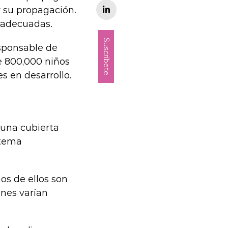
 su propagación.
n adecuadas.
Suscríbete
sponsable de
e 800,000 niños
s en desarrollo.
 una cubierta
stema
os de ellos son
unes varían