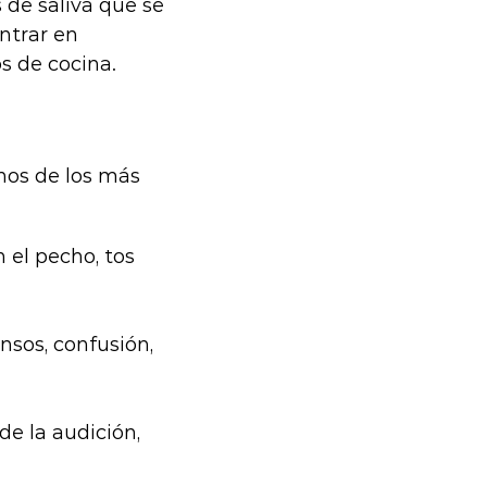
 de saliva que se
ntrar en
s de cocina.
nos de los más
n el pecho, tos
ensos, confusión,
 de la audición,