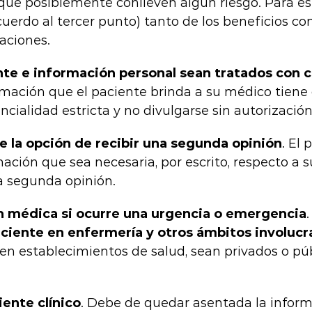
ue posiblemente conlleven algún riesgo. Para es
uerdo al tercer punto) tanto de los beneficios co
aciones.
te e información personal sean tratados con 
ormación que el paciente brinda a su médico tiene
cialidad estricta y no divulgarse sin autorización
te la opción de recibir una segunda opinión
. El
rmación que sea necesaria, por escrito, respecto a s
na segunda opinión.
n médica si ocurre una urgencia o emergencia
ciente en enfermería y otros ámbitos involuc
en establecimientos de salud, sean privados o públ
ente clínico
. Debe de quedar asentada la inform