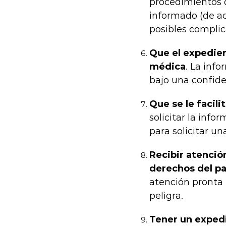
procedimientos q
informado (de ac
posibles complic
Que el expedien
médica
. La inf
bajo una confiden
Que se le facili
solicitar la info
para solicitar u
Recibir atenció
derechos del pa
atención pronta 
peligra.
Tener un expedi