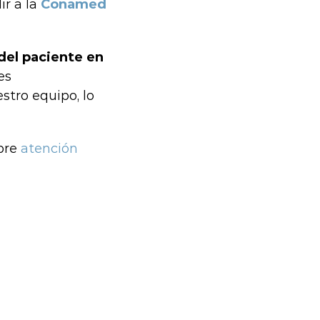
ir a la
Conamed
del paciente en
es
stro equipo, lo
obre
atención