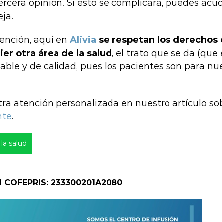
rcera opinión. Si esto se complicara, puedes acud
ja.
tención, aquí en
Alivia
se respetan los derechos 
er otra área de la salud
, el trato que se da (que 
ble y de calidad, pues los pacientes son para nue
a atención personalizada en nuestro artículo s
nte
.
la salud
d COFEPRIS: 233300201A2080