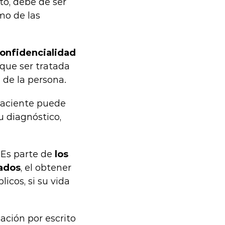
to, debe de ser
mo de las
confidencialidad
 que ser tratada
 de la persona.
 paciente puede
u diagnóstico,
. Es parte de
los
rados
, el obtener
icos, si su vida
ación por escrito