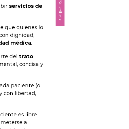
Suscríbete
ibir
servicios de
de que quienes lo
con dignidad,
idad médica
.
arte del
trato
ental, concisa y
Cada paciente (o
 con libertad,
aciente es libre
ometerse a