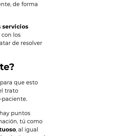
ente, de forma
 servicios
 con los
ratar de resolver
te?
para que esto
l trato
-paciente.
o hay puntos
rmación, tú como
etuoso
, al igual